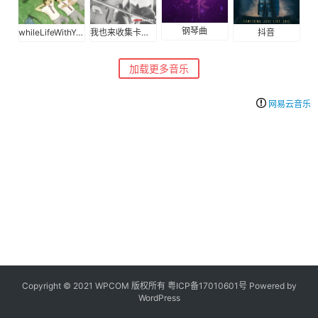
钢琴曲
whileLifeWithYou的年度歌单
我也来收集卡农了
抖音
加载更多音乐
网易云音乐
Copyright © 2021 WPCOM 版权所有
粤ICP备17010601号
Powered by
WordPress