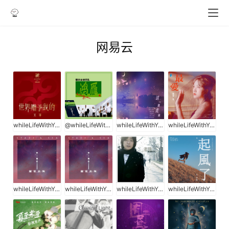
网易云
whileLifeWithYou的2025年度歌单
@whileLifeWithYou的十年精选辑
whileLifeWithYou的2024年度歌单
whileLifeWithYou的2023年度歌单
whileLifeWithYou的2022年度歌单
whileLifeWithYou的2021年度歌单
whileLifeWithYou的2020年度歌单
whileLifeWithYou的2019年度歌单