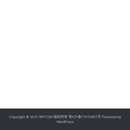
Copyright © 2021 WPCOM 版权所有
粤ICP备17010601号
Powered by
WordPress