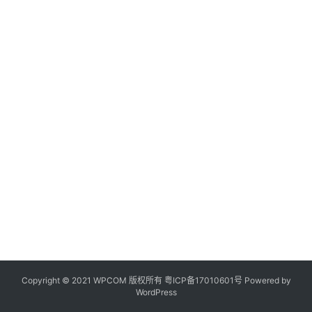
Copyright © 2021 WPCOM 版权所有
粤ICP备17010601号
Powered by
WordPress