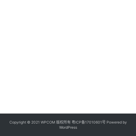
Copyright © 2021 WPCOM 版权所有
粤ICP备17010601号
Powered by
WordPress