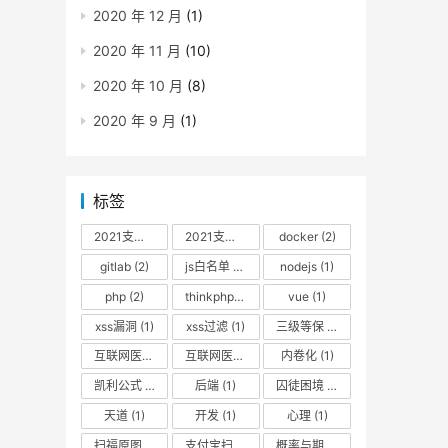
2020 年 12 月
(1)
2020 年 11 月
(10)
2020 年 10 月
(8)
2020 年 9 月
(1)
标签
2021支付宝扫福
(1)
2021支付宝扫福原图
docker
(1)
(2)
gitlab
(2)
js白名单
(1)
nodejs
(1)
php
(2)
thinkphp过滤器
(1)
vue
(1)
xss漏洞
(1)
xss过滤
(1)
三级等保
(2)
互联网医院+
(3)
互联网医院隐私政策
内卷化
(1)
(1)
凯利公式
(1)
后端
(1)
囚徒困境
(1)
天道
(1)
开发
(1)
心理
(1)
扫福原图
(1)
支付宝扫福
(1)
概率与期望
(1)