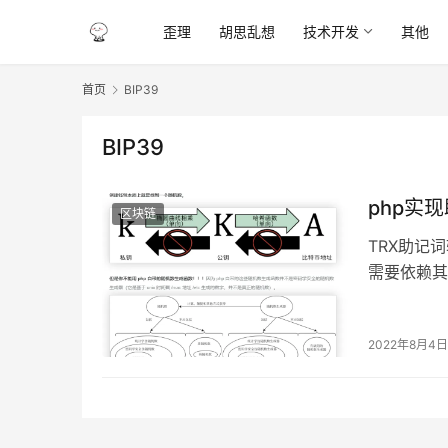
歪理
胡思乱想
技术开发
其他
首页
BIP39
BIP39
php实
区块链
TRX助记
需要依赖其
头】 一、
2022年8月4日