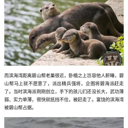
而滨海湾距离碧山帮老巢很近，卧榻之上岂容他人鼾睡，碧
山帮马上就不愿意了，派出精兵强将，企图将碧海派赶走
了。当时滨海派刚刚创立，手下的孩儿们还没长大，武功薄
弱、实力单薄，很快就抵挡不住，被赶走了。富饶的滨海湾
被碧山帮占据。