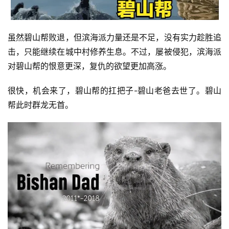
虽然碧山帮败退，但滨海派力量还是不足，没有实力趁胜追
击，只能继续在城中村修养生息。不过，屡被侵犯，滨海派
对碧山帮的恨意更深，复仇的欲望更加高涨。
很快，机会来了，碧山帮的扛把子-碧山老爸去世了。碧山
帮此时群龙无首。