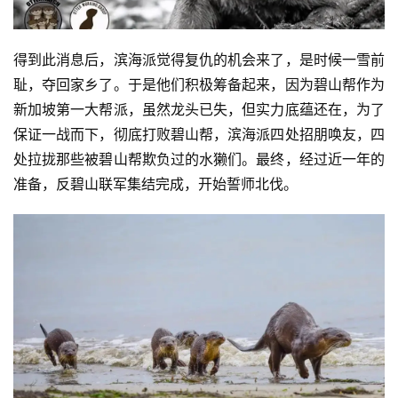
得到此消息后，滨海派觉得复仇的机会来了，是时候一雪前
耻，夺回家乡了。于是他们积极筹备起来，因为碧山帮作为
新加坡第一大帮派，虽然龙头已失，但实力底蕴还在，为了
保证一战而下，彻底打败碧山帮，滨海派四处招朋唤友，四
处拉拢那些被碧山帮欺负过的水獭们。最终，经过近一年的
准备，反碧山联军集结完成，开始誓师北伐。