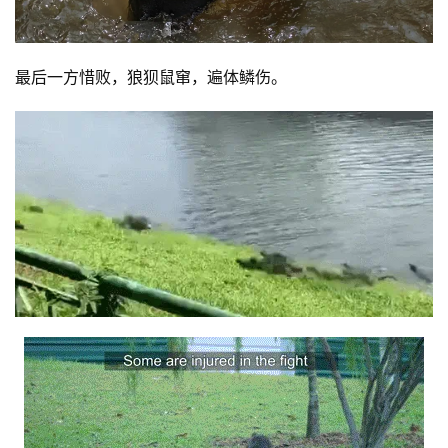
最后一方惜败，狼狈鼠窜，遍体鳞伤。