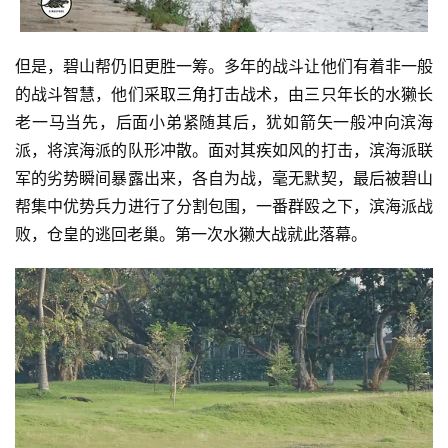
但是，碧山帮仍旧更胜一筹。多年的战斗让他们有着非一般
的战斗智慧，他们采取三角打击战术，由三只年长的水獭长
老一马当先，后面小弟紧随其后，犹如箭矢一般冲向滨海
派，将滨海派的队形冲散。面对其疾如风的打击，滨海派联
军的劣势瞬间暴露出来，各自为战，毫无默契，最后被碧山
帮集中优势兵力进行了分割包围，一番群殴之下，滨海派战
败，仓皇的逃回老巢。第一次水獭大战就此落幕。