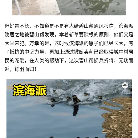
但好景不长，不知道是不是有人给碧山帮通风报信，滨海派
隐居之地被碧山帮发现，本着斩草要除根的原则，他们又是
大举来犯。万幸的是，这时候滨海派的崽子们已经长大，有
了抵抗的中坚力量，再加上通过撒娇卖萌已经取得城中村居
民的宠爱，在人类的帮助下，这次碧山帮损兵折将、无功而
返，铩羽而归！